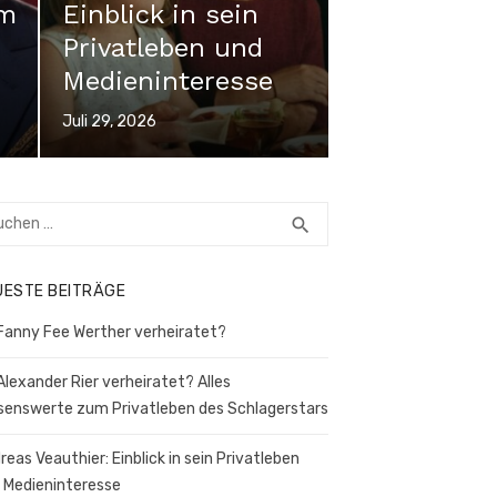
um
Einblick in sein
Privatleben und
Medieninteresse
Veröffentlicht
Juli 29, 2026
am
hen
SUCHEN
search
h:
UESTE BEITRÄGE
 Fanny Fee Werther verheiratet?
 Alexander Rier verheiratet? Alles
senswerte zum Privatleben des Schlagerstars
reas Veauthier: Einblick in sein Privatleben
 Medieninteresse