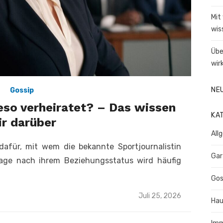
Mit
wis
Übe
wir
NE
Gossip
eso verheiratet? – Das wissen
KA
ir darüber
All
dafür, mit wem die bekannte Sportjournalistin
Gar
Frage nach ihrem Beziehungsstatus wird häufig
Gos
Veröffentlicht
Juli 25, 2026
Hau
am