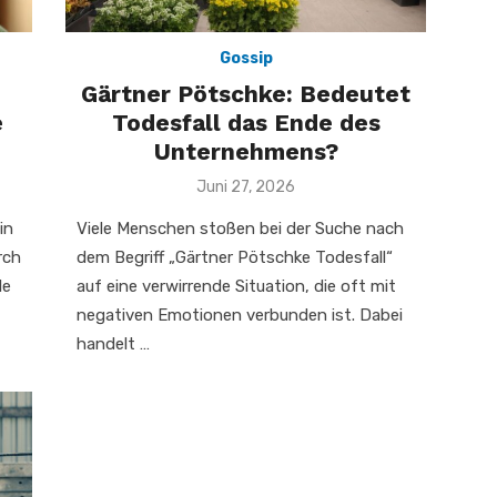
Gossip
Gärtner Pötschke: Bedeutet
e
Todesfall das Ende des
Unternehmens?
Veröffentlicht
Juni 27, 2026
am
in
Viele Menschen stoßen bei der Suche nach
rch
dem Begriff „Gärtner Pötschke Todesfall“
le
auf eine verwirrende Situation, die oft mit
negativen Emotionen verbunden ist. Dabei
handelt …