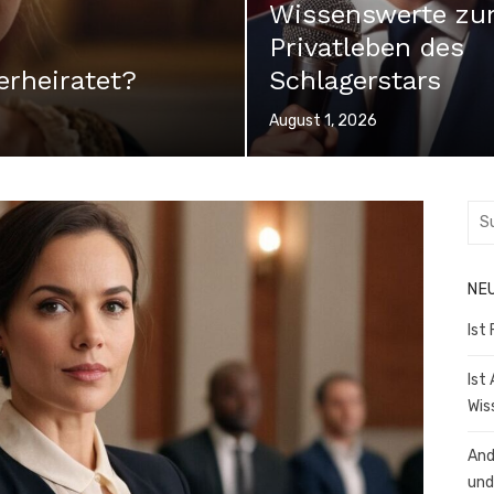
Wissenswerte z
Privatleben des
erheiratet?
Schlagerstars
Veröffentlicht
August 1, 2026
am
Suc
nac
NE
Ist
Ist
Wis
And
und