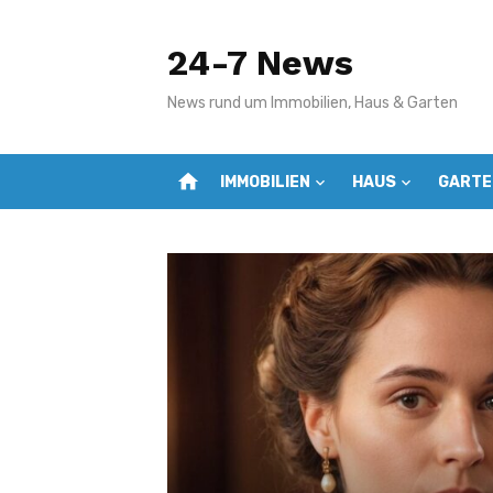
Zum
Inhalt
24-7 News
springen
News rund um Immobilien, Haus & Garten
home
IMMOBILIEN
HAUS
GARTE