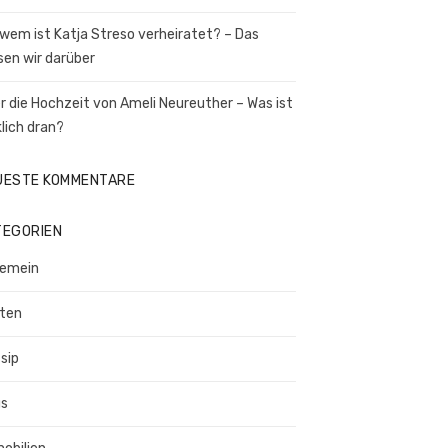
 wem ist Katja Streso verheiratet? – Das
sen wir darüber
r die Hochzeit von Ameli Neureuther – Was ist
klich dran?
UESTE KOMMENTARE
TEGORIEN
gemein
ten
sip
s