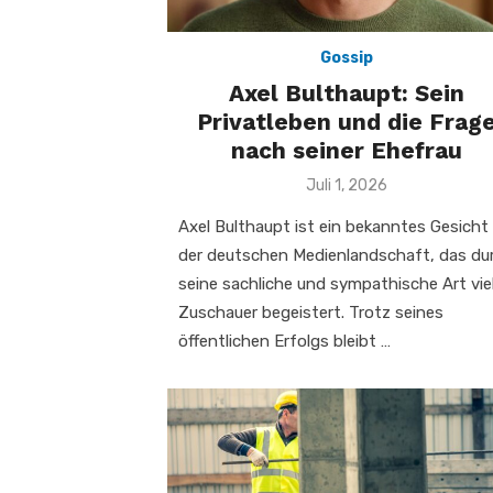
Gossip
Axel Bulthaupt: Sein
Privatleben und die Frag
nach seiner Ehefrau
Veröffentlicht
Juli 1, 2026
am
Axel Bulthaupt ist ein bekanntes Gesicht 
der deutschen Medienlandschaft, das du
seine sachliche und sympathische Art vie
Zuschauer begeistert. Trotz seines
öffentlichen Erfolgs bleibt …