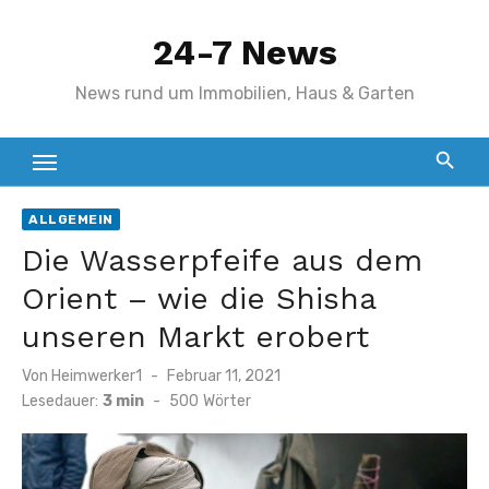
Zum
24-7 News
Inhalt
springen
News rund um Immobilien, Haus & Garten
ALLGEMEIN
Die Wasserpfeife aus dem
Orient – wie die Shisha
unseren Markt erobert
Veröffentlicht
Von
Heimwerker1
Februar 11, 2021
am
Lesedauer:
3 min
-
500
Wörter