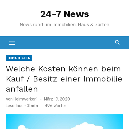
Zum
24-7 News
Inhalt
springen
News rund um Immobilien, Haus & Garten
IMMOBILIEN
Welche Kosten können beim
Kauf / Besitz einer Immobilie
anfallen
Veröffentlicht
Von
Heimwerker1
März 19, 2020
am
Lesedauer:
2 min
-
496
Wörter