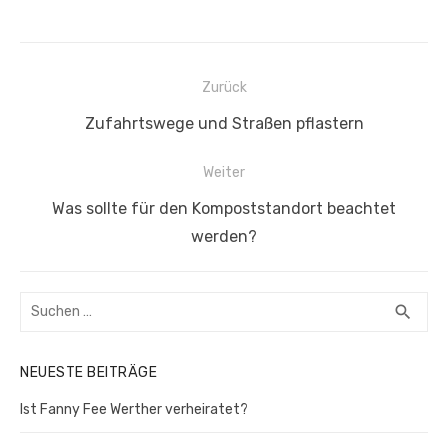
Beitragsnavigation
Zurück
Vorheriger
Zufahrtswege und Straßen pflastern
Beitrag:
Weiter
Nächster
Was sollte für den Kompoststandort beachtet
Beitrag:
werden?
Suchen
SUC
search
nach:
NEUESTE BEITRÄGE
Ist Fanny Fee Werther verheiratet?