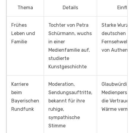
Thema
Details
Einflus
Frühes
Tochter von Petra
Starke Wurzel
Leben und
Schürmann, wuchs
deutschen
Familie
in einer
Fernsehwelt, 
Medienfamilie auf,
von Authentiz
studierte
Kunstgeschichte
Karriere
Moderation,
Glaubwürdige
beim
Sendungsauftritte,
Medienpersönl
Bayerischen
bekannt für ihre
die Vertrauen
Rundfunk
ruhige,
Wärme vermit
sympathische
Stimme