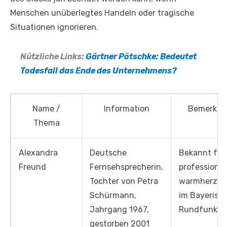
Menschen unüberlegtes Handeln oder tragische
Situationen ignorieren.
Nützliche Links:
Gärtner Pötschke: Bedeutet
Todesfall das Ende des Unternehmens?
Name /
Information
Bemerku
Thema
Alexandra
Deutsche
Bekannt für 
Freund
Fernsehsprecherin,
professionel
Tochter von Petra
warmherzige
Schürmann,
im Bayerisc
Jahrgang 1967,
Rundfunk
gestorben 2001