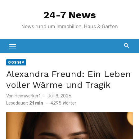
Zum
24-7 News
Inhalt
springen
News rund um Immobilien, Haus & Garten
GOSSIP
Alexandra Freund: Ein Leben
voller Wärme und Tragik
Veröffentlicht
Von
Heimwerker1
Juli 8, 2026
am
Lesedauer:
21 min
-
4295
Wörter