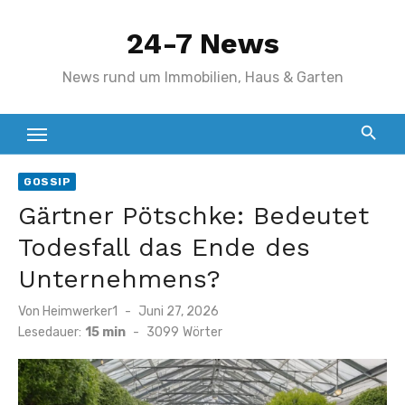
Zum
24-7 News
Inhalt
springen
News rund um Immobilien, Haus & Garten
GOSSIP
Gärtner Pötschke: Bedeutet
Todesfall das Ende des
Unternehmens?
Veröffentlicht
Von
Heimwerker1
Juni 27, 2026
am
Lesedauer:
15 min
-
3099
Wörter