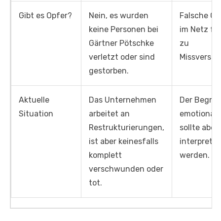
Gibt es Opfer?
Nein, es wurden
Falsche Ge
keine Personen bei
im Netz fü
Gärtner Pötschke
zu
verletzt oder sind
Missverstä
gestorben.
Aktuelle
Das Unternehmen
Der Begriff
Situation
arbeitet an
emotional 
Restrukturierungen,
sollte aber
ist aber keinesfalls
interpretie
komplett
werden.
verschwunden oder
tot.