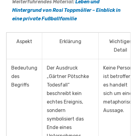
Weiterführendes Material:
Leben und
Hintergrund von Rosi Toppmöller – Einblick in
eine private Fußballfamilie
Aspekt
Erklärung
Wichtiges
Detail
Bedeutung
Der Ausdruck
Keine Person
des
„Gärtner Pötschke
ist betroffen,
Begriffs
Todesfall“
es handelt
beschreibt kein
sich um eine
echtes Ereignis,
metaphorisch
sondern
Aussage.
symbolisiert das
Ende eines
Unternehmens.