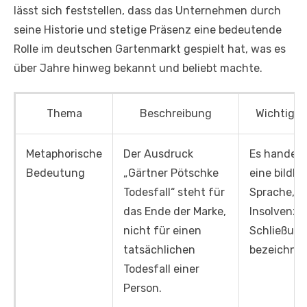
lässt sich feststellen, dass das Unternehmen durch
seine Historie und stetige Präsenz eine bedeutende
Rolle im deutschen Gartenmarkt gespielt hat, was es
über Jahre hinweg bekannt und beliebt machte.
Thema
Beschreibung
Wichtiger
Metaphorische
Der Ausdruck
Es handelt
Bedeutung
„Gärtner Pötschke
eine bildli
Todesfall“ steht für
Sprache, di
das Ende der Marke,
Insolvenz 
nicht für einen
Schließun
tatsächlichen
bezeichnet
Todesfall einer
Person.