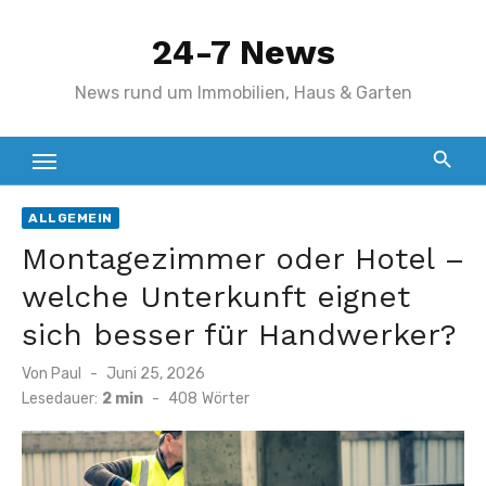
Zum
24-7 News
Inhalt
springen
News rund um Immobilien, Haus & Garten
ALLGEMEIN
Montagezimmer oder Hotel –
welche Unterkunft eignet
sich besser für Handwerker?
Veröffentlicht
Von
Paul
Juni 25, 2026
am
Lesedauer:
2 min
-
408
Wörter