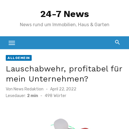
Zum
24-7 News
Inhalt
springen
News rund um Immobilien, Haus & Garten
ALLGEMEIN
Lauschabwehr, profitabel für
mein Unternehmen?
Veröffentlicht
Von
News Redaktion
April 22, 2022
am
Lesedauer:
2 min
-
498
Wörter