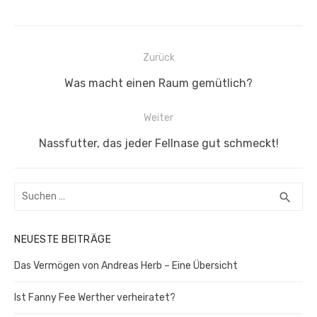
Beitragsnavigation
Zurück
Vorheriger
Was macht einen Raum gemütlich?
Beitrag:
Weiter
Nächster
Nassfutter, das jeder Fellnase gut schmeckt!
Beitrag:
Suchen
SUC
search
nach:
NEUESTE BEITRÄGE
Das Vermögen von Andreas Herb – Eine Übersicht
Ist Fanny Fee Werther verheiratet?