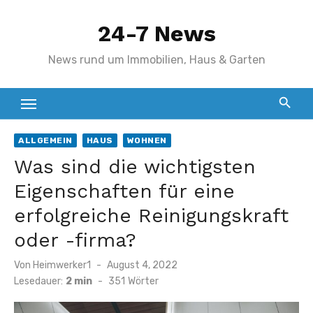
Zum
24-7 News
Inhalt
springen
News rund um Immobilien, Haus & Garten
ALLGEMEIN
HAUS
WOHNEN
Was sind die wichtigsten
Eigenschaften für eine
erfolgreiche Reinigungskraft
oder -firma?
Veröffentlicht
Von
Heimwerker1
August 4, 2022
am
Lesedauer:
2 min
-
351
Wörter