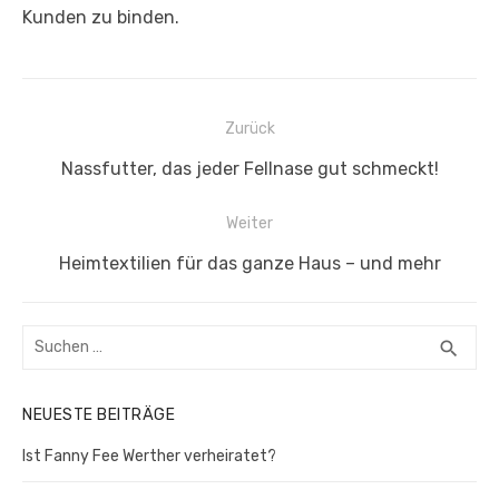
Kunden zu binden.
Beitragsnavigation
Zurück
Vorheriger
Nassfutter, das jeder Fellnase gut schmeckt!
Beitrag:
Weiter
Nächster
Heimtextilien für das ganze Haus – und mehr
Beitrag:
Suchen
SUC
search
nach:
NEUESTE BEITRÄGE
Ist Fanny Fee Werther verheiratet?