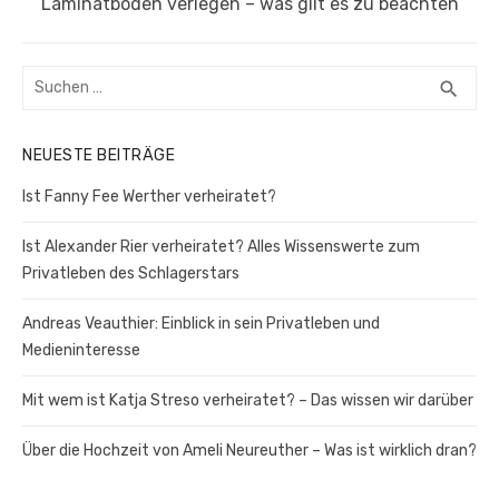
Nächster
Laminatboden verlegen – was gilt es zu beachten
Beitrag:
Suchen
SUC
search
nach:
NEUESTE BEITRÄGE
Ist Fanny Fee Werther verheiratet?
Ist Alexander Rier verheiratet? Alles Wissenswerte zum
Privatleben des Schlagerstars
Andreas Veauthier: Einblick in sein Privatleben und
Medieninteresse
Mit wem ist Katja Streso verheiratet? – Das wissen wir darüber
Über die Hochzeit von Ameli Neureuther – Was ist wirklich dran?