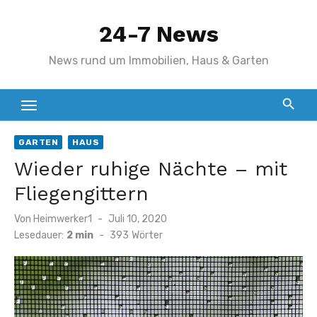
Zum
24-7 News
Inhalt
springen
News rund um Immobilien, Haus & Garten
GARTEN
HAUS
Wieder ruhige Nächte – mit
Fliegengittern
Veröffentlicht
Von
Heimwerker1
Juli 10, 2020
am
Lesedauer:
2 min
-
393
Wörter