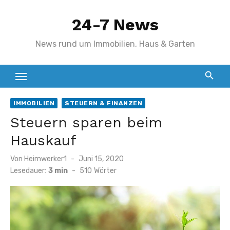
Zum
24-7 News
Inhalt
springen
News rund um Immobilien, Haus & Garten
IMMOBILIEN
STEUERN & FINANZEN
Steuern sparen beim
Hauskauf
Veröffentlicht
Von
Heimwerker1
Juni 15, 2020
am
Lesedauer:
3 min
-
510
Wörter